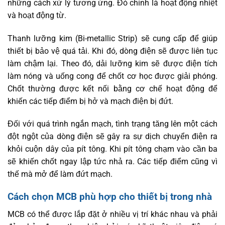
những cách xử lý tương ứng. Đó chính là hoạt động nhiệt
và hoạt động từ.
Thanh lưỡng kim (Bi-metallic Strip) sẽ cung cấp để giúp
thiết bị bảo vệ quá tải. Khi đó, dòng điện sẽ được liên tục
làm chậm lại. Theo đó, dải lưỡng kim sẽ được điện tích
làm nóng và uống cong để chốt cơ học được giải phóng.
Chốt thường được kết nối bằng cơ chế hoạt động để
khiến các tiếp điểm bị hở và mạch điện bị đứt.
Đối với quá trình ngắn mạch, tình trạng tăng lên một cách
đột ngột của dòng điện sẽ gây ra sự dịch chuyển điện ra
khỏi cuộn dây của pít tông. Khi pít tông chạm vào cần ba
sẽ khiến chốt ngay lập tức nhả ra. Các tiếp điểm cũng vì
thế mà mở để làm đứt mạch.
Cách chọn MCB phù hợp cho thiết bị trong nhà
MCB có thể được lắp đặt ở nhiều vị trí khác nhau và phải