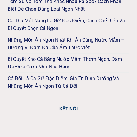
Tôm Sú Và Tôm Thẻ Khác Nhau Ra Sao? Cách Phân
Biệt Để Chọn Đúng Loại Ngon Nhất
Cá Thu Một Nắng Là Gì? Đặc Điểm, Cách Chế Biến Và
Bí Quyết Chọn Cá Ngon
Những Món Ăn Ngon Nhất Khi Ăn Cùng Nước Mắm –
Hương Vị Đậm Đà Của Ẩm Thực Việt
Bí Quyết Kho Cá Bằng Nước Mắm Thơm Ngon, Đậm
Đà Đưa Cơm Như Nhà Hàng
Cá Đối Là Cá Gì? Đặc Điểm, Giá Trị Dinh Dưỡng Và
Những Món Ăn Ngon Từ Cá Đối
KẾT NỐI