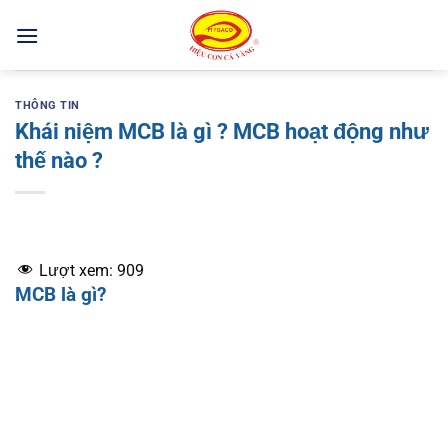
Bỏ
qua
nội
dung
THÔNG TIN
Khái niệm MCB là gì ? MCB hoạt động như
thế nào ?
Lượt xem:
909
MCB là gì?