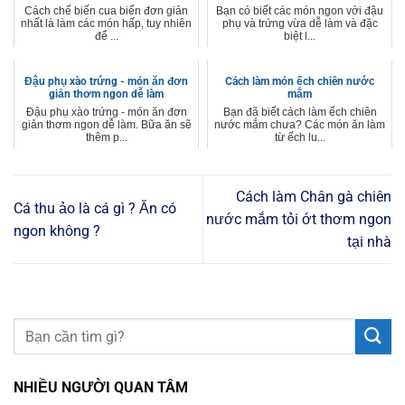
Cách chế biến cua biển đơn giản
Bạn có biết các món ngon với đậu
nhất là làm các món hấp, tuy nhiên
phụ và trứng vừa dễ làm và đặc
để ...
biệt l...
Đậu phụ xào trứng - món ăn đơn
Cách làm món ếch chiên nước
giản thơm ngon dễ làm
mắm
Đậu phụ xào trứng - món ăn đơn
Bạn đã biết cách làm ếch chiên
giản thơm ngon dễ làm. Bữa ăn sẽ
nước mắm chưa? Các món ăn làm
thêm p...
từ ếch lu...
Cách làm Chân gà chiên
Cá thu ảo là cá gì ? Ăn có
nước mắm tỏi ớt thơm ngon
ngon không ?
tại nhà
NHIỀU NGƯỜI QUAN TÂM