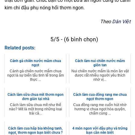
thật đơn giản. Chúc bạn có một bữa ăn ngon cùng tô canh
kim chi đậu phụ nóng hổi thơm ngon.
Theo
Dân Việt
5/5 - (6 bình chọn)
Related posts:
Cánh gà chiên nước mắm chua
Cách làm nui chiên nước mắm
ngọt
giòn tan
Cánh gà chiên nước mắm chua
Nui chiên nước mắm là món ăn vặt
ngọt là sự biến tấu tinh tế trong ẩm
được rất nhiều người yêu thích
thực ...
nhờ vị...
Cách làm sữa chua mít thơm ngon
Cách làm cua đồng rang me chua
đơn giản tại nhà
ngọt thơm ngon
Cách làm sữa chua mít như thế
Cua đồng rang me cuốn hút nhờ
nào? Mít là một trong những loại
hương vị chua ngọt hòa quyện,
trái câ...
chấm cùng ...
Cách làm cua hấp bia không tanh,
4 món ngon với đậu phụ và trứng
ngọt, thơm ngon bạn biết chưa ?
bạn cần nên biết