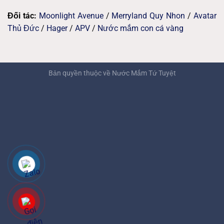
Đối tác:
Moonlight Avenue
/
Merryland Quy Nhon
/
Avatar
Thủ Đức
/
Hager
/
APV
/
Nước mắm con cá vàng
Bản quyền thuộc về
Nước Mắm Tứ Tuyệt