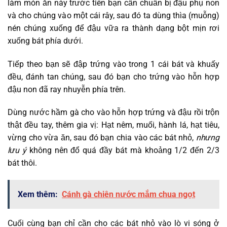
làm món ăn này trước tiên bạn cần chuẩn bị đậu phụ non
và cho chúng vào một cái rây, sau đó ta dùng thìa (muỗng)
nén chúng xuống để đậu vữa ra thành dạng bột mịn rơi
xuống bát phía dưới.
Tiếp theo bạn sẽ đập trứng vào trong 1 cái bát và khuấy
đều, đánh tan chúng, sau đó bạn cho trứng vào hỗn hợp
đậu non đã ray nhuyễn phía trên.
Dùng nước hầm gà cho vào hỗn hợp trứng và đậu rồi trộn
thật đều tay, thêm gia vị: Hạt nêm, muối, hành lá, hạt tiêu,
vừng cho vừa ăn, sau đó bạn chia vào các bát nhỏ,
nhưng
lưu ý
không nên đổ quá đầy bát mà khoảng 1/2 đến 2/3
bát thôi.
Xem thêm:
Cánh gà chiên nước mắm chua ngọt
Cuối cùng bạn chỉ cần cho các bát nhỏ vào lò vi sóng ở