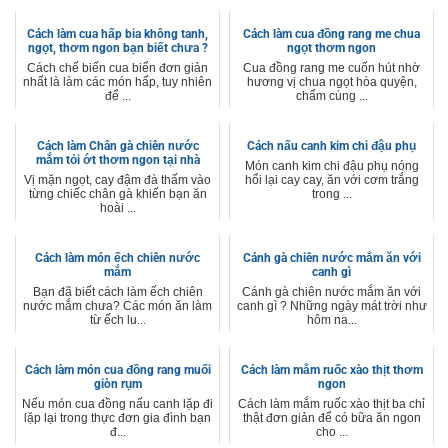
Cách làm cua hấp bia không tanh,
Cách làm cua đồng rang me chua
ngọt, thơm ngon bạn biết chưa ?
ngọt thơm ngon
Cách chế biến cua biển đơn giản
Cua đồng rang me cuốn hút nhờ
nhất là làm các món hấp, tuy nhiên
hương vị chua ngọt hòa quyện,
để ...
chấm cùng ...
Cách làm Chân gà chiên nước
Cách nấu canh kim chi đậu phụ
mắm tỏi ớt thơm ngon tại nhà
Món canh kim chi đậu phụ nóng
Vị mặn ngọt, cay đậm đà thấm vào
hổi lại cay cay, ăn với cơm trắng
từng chiếc chân gà khiến bạn ăn
trong ...
hoài ...
Cách làm món ếch chiên nước
Cánh gà chiên nước mắm ăn với
mắm
canh gì
Bạn đã biết cách làm ếch chiên
Cánh gà chiên nước mắm ăn với
nước mắm chưa? Các món ăn làm
canh gì ? Những ngày mát trời như
từ ếch lu...
hôm na...
Cách làm món cua đồng rang muối
Cách làm mắm ruốc xào thịt thơm
giòn rụm
ngon
Nếu món cua đồng nấu canh lặp đi
Cách làm mắm ruốc xào thịt ba chỉ
lặp lại trong thực đơn gia đình bạn
thật đơn giản để có bữa ăn ngon
đ...
cho ...